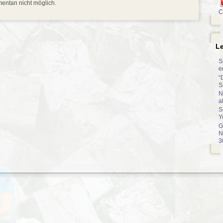
entan nicht möglich.
C
Le
S
e
“
S
N
a
S
Y
G
N
3
© 2010
9a music
. -
Impressum
Alle Rechte vorbehalten.