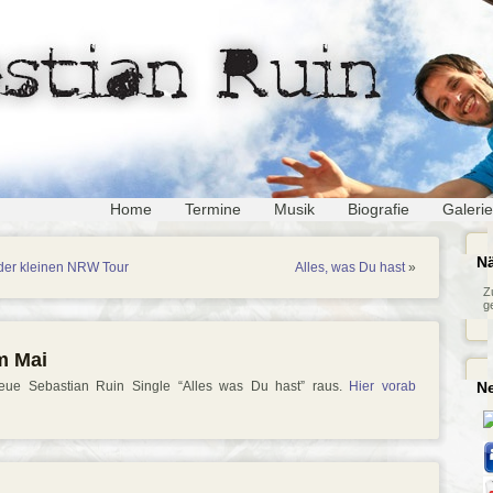
Home
Termine
Musik
Biografie
Galerie
Nä
 der kleinen NRW Tour
Alles, was Du hast
»
Z
g
m Mai
ue Sebastian Ruin Single “Alles was Du hast” raus.
Hier vorab
N