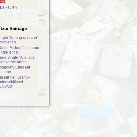
Ds kaufen
tzte Beiträge
ingle “Solang ich kann”
rschienen
Deine Farben”, die neue
ingle ist da!
eue Single “Alle, alle,
lle” veröffentlicht
ongdiary Clips auf
outube
ig mit Neil Grant –
otenschlüssel –
0/09/20