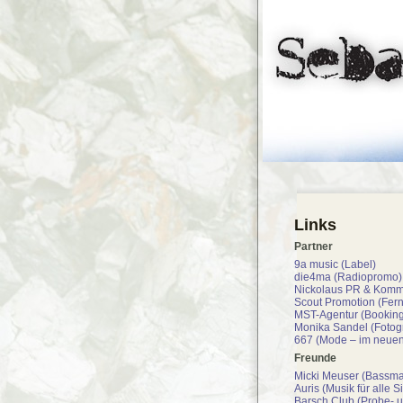
Links
Partner
9a music (Label)
die4ma (Radiopromo)
Nickolaus PR & Komm
Scout Promotion (Fer
MST-Agentur (Booking
Monika Sandel (Fotogr
667 (Mode – im neuen
Freunde
Micki Meuser (Bassm
Auris (Musik für alle S
Barsch Club (Probe- 