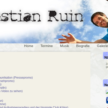
Home
Termine
Musik
Biografie
Galerie
Nä
Z
g
unikation (Pressepromo)
nsehpromo)
)
N
afin)
 Video zu sehen)
an)
inne)
und Aufnahmeparadies und der lässigste Club Kölns)