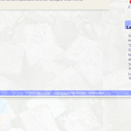
C
Le
S
e
“
S
N
a
S
Y
L
Y
© 2010
9a music
. -
Impressum
Alle Rechte vorbehalten.