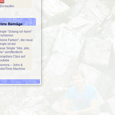
Ds kaufen
tzte Beiträge
ingle “Solang ich kann”
rschienen
Deine Farben”, die neue
ingle ist da!
eue Single “Alle, alle,
lle” veröffentlicht
ongdiary Clips auf
outube
eonora – John &
oko/Time Machine