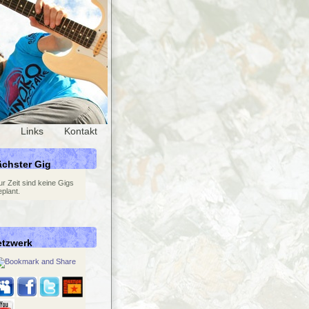
Links
Kontakt
chster Gig
ur Zeit sind keine Gigs
eplant.
etzwerk